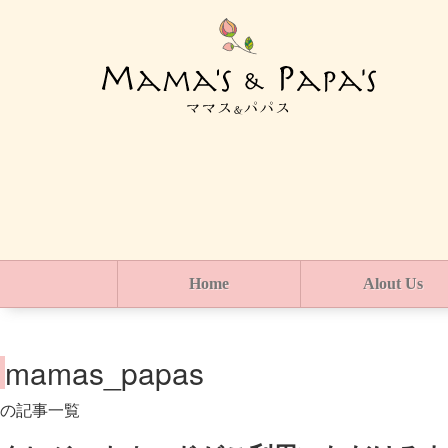
Home
Alout Us
mamas_papas
の記事一覧