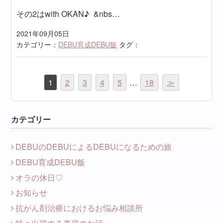
その2はwith OKAN♪ &nbs…
2021年09月05日
カテゴリー：
DEBU育成DEBU飯
タグ：
1
2
3
4
5
…
18
≫
カテゴリー
DEBUのDEBUによるDEBUになるための旅
DEBU育成DEBU飯
オラの休日♡
お知らせ
抗がん剤治療におけるお悩み相談所