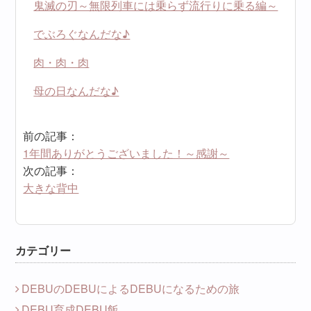
鬼滅の刃～無限列車には乗らず流行りに乗る編～
でぶろぐなんだな♪
肉・肉・肉
母の日なんだな♪
前の記事：
1年間ありがとうございました！～感謝～
次の記事：
大きな背中
カテゴリー
DEBUのDEBUによるDEBUになるための旅
DEBU育成DEBU飯