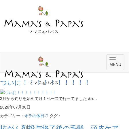
Toggle
MENU
navigat
ついに！！！！！！！！！！
2月から釣りを始めて月１ペースで行ってました &n…
2026年07月30日
カテゴリー：
オラの休日♡
タグ：
抗がん剤投与終了後の毛髪、頭皮ケア